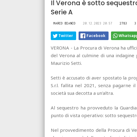
Il Verona è sotto sequestr
Serie A
MARCO BIANCO
20.12.2023 20:57
2783
3
Twitter
Facebook
Whatsap
VERONA - La Procura di Verona ha uffic
del Verona al culmine di una indagine 
Maurizio Setti.
Setti è accusato di aver spostato la pr
S.r.l. fallita nel 2021, senza pagarne 
società sua decotta a un'altra.
Al sequestro ha provveduto la Guardia 
punto di vista operativo: sotto sequestro
Nel provvedimento della Procura di Ve