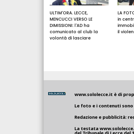
ULTIM'ORA. LECCE,
LA FOTO
MENCUCCI VERSO LE
in cent
DIMISSIONI: l'AD ha
immobil
comunicato al club la
il viole
volontà di lasciare
www.sololecce.it
è di propr
Le foto e i contenuti sono 
Redazione e pubblicità:
re
La testata
www.sololecce.
del Tribunale di Lecce del 