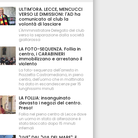
ULTIM'ORA. LECCE, MENCUCCI
VERSO LE DIMISSIONI: l'AD ha
comunicato al club la
volontà di lasciare
L'Amministratore Delegato del club
verso la separazione dalla società
giallorossa
LA FOTO-SEQUENZA. Follia in
centro, i CARABINIERI
immobilizzano e arrestano il
violento
La foto-sequenza dell'arresto in
Piazzetta Castromediano, in pieno
centro, dell'uomo che in mattinata
ha dato in escandescenze per 15
lunghissimi minuti
LA FOLLIA: insanguinato
devasta i negozi del centro.
Preso!
Follia nel pieno centro di Lecce dove
un uomo in stato di alterazione è
stato bloccato dopo 15 minuti
infernali
"LIVE" DAL "VIA DEL MARE": il