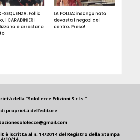
-SEQUENZA. Follia
LA FOLLIA: insanguinato
ro, i CARABINIERI
devasta i negozi del
izzano e arrestano
centro. Preso!
nto
ietà della “SoloLecce Edizioni S.r.l.s.”
di proprietà dell’editore
dazionesololecce@gmail.com
it
è iscritta al n. 14/2014 del Registro della Stampa
14/10/14