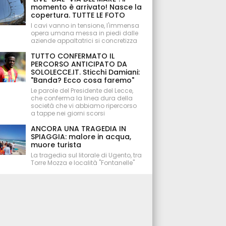
momento è arrivato! Nasce la
copertura. TUTTE LE FOTO
I cavi vanno in tensione, l'immensa
opera umana messa in piedi dalle
aziende appaltatrici si concretizza
TUTTO CONFERMATO IL
PERCORSO ANTICIPATO DA
SOLOLECCE.IT. Sticchi Damiani:
"Banda? Ecco cosa faremo"
Le parole del Presidente del Lecce,
che conferma la linea dura della
società che vi abbiamo ripercorso
a tappe nei giorni scorsi
ANCORA UNA TRAGEDIA IN
SPIAGGIA: malore in acqua,
muore turista
La tragedia sul litorale di Ugento, tra
Torre Mozza e località "Fontanelle"