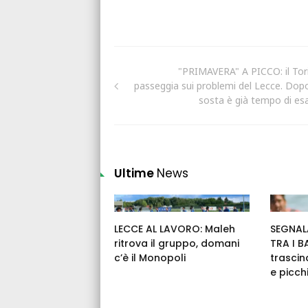
"PRIMAVERA" A PICCO: il Tor
passeggia sui problemi del Lecce. Dopo
sosta è già tempo di es
Ultime
News
LECCE AL LAVORO: Maleh
SEGNAL
ritrova il gruppo, domani
TRA I 
c’è il Monopoli
trascin
e picch