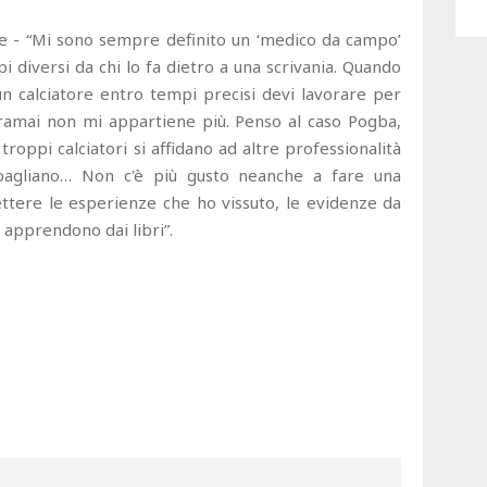
role - “Mi sono sempre definito un ‘medico da campo’
 diversi da chi lo fa dietro a una scrivania. Quando
 un calciatore entro tempi precisi devi lavorare per
o oramai non mi appartiene più. Penso al caso Pogba,
roppi calciatori si affidano ad altre professionalità
 sbagliano… Non c'è più gusto neanche a fare una
ettere le esperienze che ho vissuto, le evidenze da
i apprendono dai libri”.