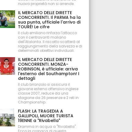
nuova proprietà non si arrende.
IL MERCATO DELLE DIRETTE
CONCORRENTI. Il PARMA ha la
sua punta, ufficiale l'arrivo di
TOURÉ! Le cifre
Il club emiliano rinforza l'attacco
con il centravanti maliano
dell'Atalanta. Il riscatto scatterà al
raggiungimento della salvezza e di
determinati obiettivi individuali.
IL MERCATO DELLE DIRETTE
CONCORRENTI. MONZA-
ROBINSON, è ufficiale: arriva
l'esterno del Southampton! I
dettagli
Il club brianzolo si assicura il
giovane esterno offensivo inglese
classe 2007, reduce da una
stagione da 26 presenze e 2 reti in
Championship.
FLASH: LA TRAGEDIA A
GALLIPOLI, MUORE TURISTA
19ENNE a "Rivabella"
Dramma in acqua a "Rivabella".
Ecco la cronaca di questa