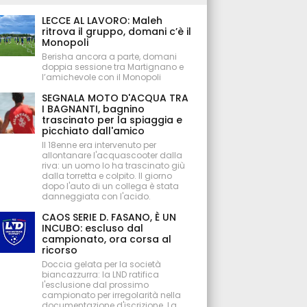
LECCE AL LAVORO: Maleh
ritrova il gruppo, domani c’è il
Monopoli
Berisha ancora a parte, domani
doppia sessione tra Martignano e
l’amichevole con il Monopoli
SEGNALA MOTO D'ACQUA TRA
I BAGNANTI, bagnino
trascinato per la spiaggia e
picchiato dall'amico
Il 18enne era intervenuto per
allontanare l'acquascooter dalla
riva: un uomo lo ha trascinato giù
dalla torretta e colpito. Il giorno
dopo l'auto di un collega è stata
danneggiata con l'acido.
CAOS SERIE D. FASANO, È UN
INCUBO: escluso dal
campionato, ora corsa al
ricorso
Doccia gelata per la società
biancazzurra: la LND ratifica
l'esclusione dal prossimo
campionato per irregolarità nella
documentazione d'iscrizione. La