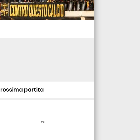
Prossima partita
vs