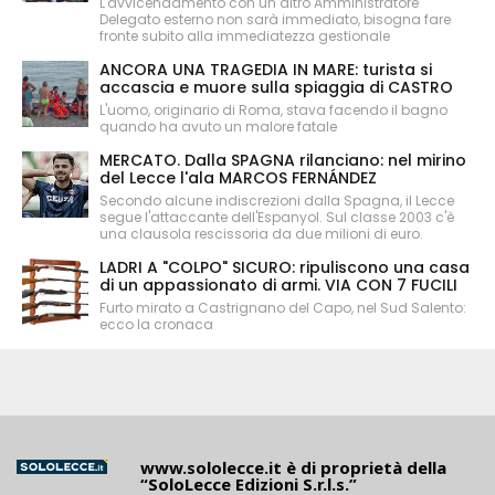
L'avvicendamento con un altro Amministratore
Delegato esterno non sarà immediato, bisogna fare
fronte subito alla immediatezza gestionale
ANCORA UNA TRAGEDIA IN MARE: turista si
accascia e muore sulla spiaggia di CASTRO
L'uomo, originario di Roma, stava facendo il bagno
quando ha avuto un malore fatale
MERCATO. Dalla SPAGNA rilanciano: nel mirino
del Lecce l'ala MARCOS FERNÁNDEZ
Secondo alcune indiscrezioni dalla Spagna, il Lecce
segue l'attaccante dell'Espanyol. Sul classe 2003 c'è
una clausola rescissoria da due milioni di euro.
LADRI A "COLPO" SICURO: ripuliscono una casa
di un appassionato di armi. VIA CON 7 FUCILI
Furto mirato a Castrignano del Capo, nel Sud Salento:
ecco la cronaca
www.sololecce.it
è di proprietà della
“SoloLecce Edizioni S.r.l.s.”