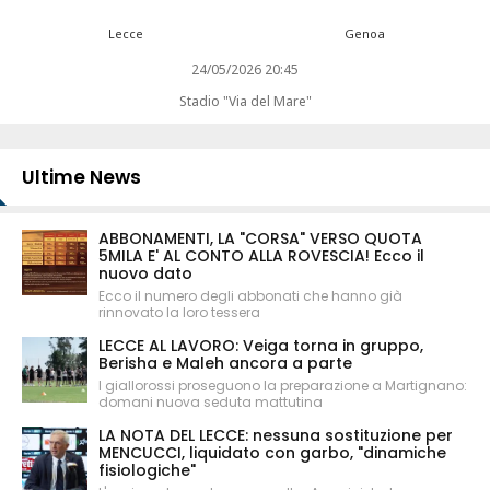
Lecce
Genoa
24/05/2026 20:45
Stadio "Via del Mare"
Ultime News
ABBONAMENTI, LA "CORSA" VERSO QUOTA
5MILA E' AL CONTO ALLA ROVESCIA! Ecco il
nuovo dato
Ecco il numero degli abbonati che hanno già
rinnovato la loro tessera
LECCE AL LAVORO: Veiga torna in gruppo,
Berisha e Maleh ancora a parte
I giallorossi proseguono la preparazione a Martignano:
domani nuova seduta mattutina
LA NOTA DEL LECCE: nessuna sostituzione per
MENCUCCI, liquidato con garbo, "dinamiche
fisiologiche"