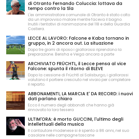
di Otranto Fernando Coluccia: lottava da
tempo contro la Sla
L'ex amministratore comunale di Otranto è stato colto
da un improvviso malore mentre faceva il bagno.
Inutili i tentativi di rianimazione del 118 e della Guardia
Costiera.
LECCE AL LAVORO: Falcone e Kaba tornano in
gruppo, in 2 ancora out. La situazione
Dopo tre giorni di riposo i giallorossi riprendono la
preparazione. Berisha e Veiga ancora a parte
ARCHIVIATO FRÜCHTL, il Lecce pensa al vice
Falcone: spunta il ritorno di BLEVE
Dopo la cessione di Früchtl al Salisburgo, i giallorossi
valutano il portiere cresciuto nel vivaio per completare
il reparto.
ABBONAMENTI, LA MARCIA E' DA RECORD: i nuovi
dati parlano chiaro
Ecco il numero degli abbonati che hanno già
rinnovato la loro tessera
ULTIM'ORA: è morto GUCCINI, l'ultimo degli
intellettuali della musica
Il cantautore modenese si è spento a 86 anni, nel suo
casolare nelle campagne toscane