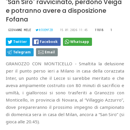
"San Siro" ravvicinato, perdono Veiga
e potranno avere a disposizione
Fofana
GIOVANNI MELE
@JOEMFZB
15.01.2026 11:45
11818
1
Twitter
Facebook
Whatsapp
Telegram
Email
GRANOZZO CON MONTICELLO - Smaltita la delusione
per il punto perso ieri a Milano in casa della corazzata
Inter, un punto che il Lecce si sarebbe meritato e che
aveva ampiamente costruito con 80 minuti di sacrificio e
umiltà, i giallorossi si sono trasferiti a Granozzo con
Monticello, in provincia di Novara, al “Villaggio Azzurro”,
dove prepareranno il prossimo impegno di campionato
di domenica sera in casa del Milan, ancora a “San Siro” (si
gioca alle 20.45).