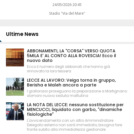
24/05/2026 20:45
Stadio "Via del Mare"
Ultime News
ABBONAMENTI, LA "CORSA" VERSO QUOTA
5MILA E' AL CONTO ALLA ROVESCIA! Ecco il
nuovo dato
Ecco il numero degli abbonati che hanno già
rinnovato la loro tessera
LECCE AL LAVORO: Veiga torna in gruppo,
Berisha e Maleh ancora a parte
I giallorossi proseguono la preparazione a Martignano:
domani nuova seduta mattutina
LA NOTA DEL LECCE: nessuna sostituzione per
MENCUCCI, liquidato con garbo, "dinamiche
fisiologiche"
L'avvicendamento con un altro Amministratore
Delegato esterno non sarà immediato, bisogna fare
fronte subito alla immediatezza gestionale