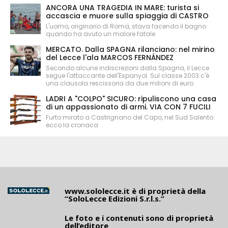
ANCORA UNA TRAGEDIA IN MARE: turista si
accascia e muore sulla spiaggia di CASTRO
L'uomo, originario di Roma, stava facendo il bagno
quando ha avuto un malore fatale
MERCATO. Dalla SPAGNA rilanciano: nel mirino
del Lecce l'ala MARCOS FERNÁNDEZ
Secondo alcune indiscrezioni dalla Spagna, il Lecce
segue l'attaccante dell'Espanyol. Sul classe 2003 c'è
una clausola rescissoria da due milioni di euro.
LADRI A "COLPO" SICURO: ripuliscono una casa
di un appassionato di armi. VIA CON 7 FUCILI
Furto mirato a Castrignano del Capo, nel Sud Salento:
ecco la cronaca
www.sololecce.it
è di proprietà della
“SoloLecce Edizioni S.r.l.s.”
Le foto e i contenuti sono di proprietà
dell’editore