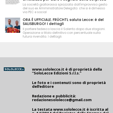
La società giallorossa spiazzata dall'improvviso gesto
del suo ex Amministratore Delegato: che si è dimesso
via PEC e social
ORA È UFFICIALE. FRÜCHTL saluta Lecce: è del
SALISBURGO! I dettagli
Il portiere tedesco lascia il Salento dopo due stagioni.
Operazione a titolo definitivo con percentuale sulla
futura rivendita. I dettagli.
www.sololecce.it
è di proprietà della
“SoloLecce Edizioni S.r.l.s.”
Le foto e i contenuti sono di proprietà
dell’editore
Redazione e pubblicità:
redazionesololecce@gmail.com
La testata
www.sololecce.it
è iscritta al