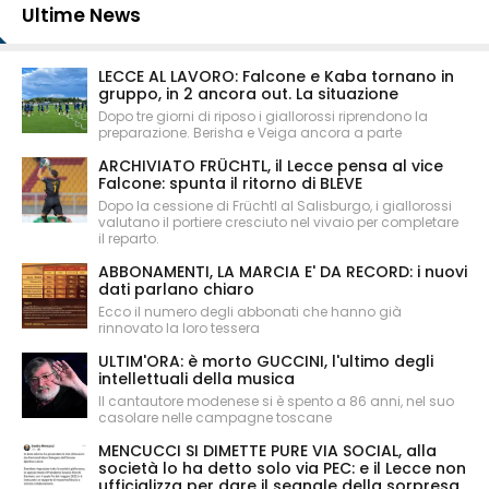
Ultime News
LECCE AL LAVORO: Falcone e Kaba tornano in
gruppo, in 2 ancora out. La situazione
Dopo tre giorni di riposo i giallorossi riprendono la
preparazione. Berisha e Veiga ancora a parte
ARCHIVIATO FRÜCHTL, il Lecce pensa al vice
Falcone: spunta il ritorno di BLEVE
Dopo la cessione di Früchtl al Salisburgo, i giallorossi
valutano il portiere cresciuto nel vivaio per completare
il reparto.
ABBONAMENTI, LA MARCIA E' DA RECORD: i nuovi
dati parlano chiaro
Ecco il numero degli abbonati che hanno già
rinnovato la loro tessera
ULTIM'ORA: è morto GUCCINI, l'ultimo degli
intellettuali della musica
Il cantautore modenese si è spento a 86 anni, nel suo
casolare nelle campagne toscane
MENCUCCI SI DIMETTE PURE VIA SOCIAL, alla
società lo ha detto solo via PEC: e il Lecce non
ufficializza per dare il segnale della sorpresa