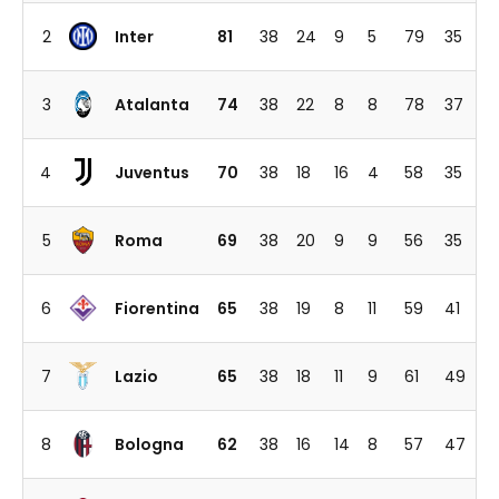
2
Inter
81
38
24
9
5
79
35
3
Atalanta
74
38
22
8
8
78
37
4
Juventus
70
38
18
16
4
58
35
5
Roma
69
38
20
9
9
56
35
6
Fiorentina
65
38
19
8
11
59
41
7
Lazio
65
38
18
11
9
61
49
8
Bologna
62
38
16
14
8
57
47