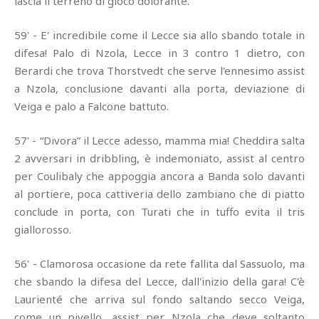
lascia il terreno di gioco dolorante.
59' - E' incredibile come il Lecce sia allo sbando totale in
difesa! Palo di Nzola, Lecce in 3 contro 1 dietro, con
Berardi che trova Thorstvedt che serve l'ennesimo assist
a Nzola, conclusione davanti alla porta, deviazione di
Veiga e palo a Falcone battuto.
57' - “Divora” il Lecce adesso, mamma mia! Cheddira salta
2 avversari in dribbling, è indemoniato, assist al centro
per Coulibaly che appoggia ancora a Banda solo davanti
al portiere, poca cattiveria dello zambiano che di piatto
conclude in porta, con Turati che in tuffo evita il tris
giallorosso.
56' - Clamorosa occasione da rete fallita dal Sassuolo, ma
che sbando la difesa del Lecce, dall'inizio della gara! C'è
Laurienté che arriva sul fondo saltando secco Veiga,
come un pivello, assist per Nzola che deve soltanto