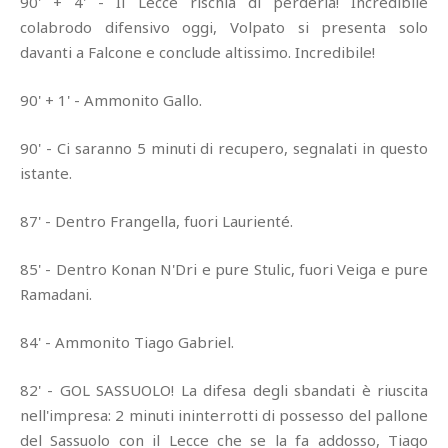
90' + 4' - Il Lecce rischia di perderla! Incredibile
colabrodo difensivo oggi, Volpato si presenta solo
davanti a Falcone e conclude altissimo. Incredibile!
90' + 1' - Ammonito Gallo.
90' - Ci saranno 5 minuti di recupero, segnalati in questo
istante.
87' - Dentro Frangella, fuori Laurienté.
85' - Dentro Konan N'Dri e pure Stulic, fuori Veiga e pure
Ramadani.
84' - Ammonito Tiago Gabriel.
82' - GOL SASSUOLO! La difesa degli sbandati è riuscita
nell'impresa: 2 minuti ininterrotti di possesso del pallone
del Sassuolo con il Lecce che se la fa addosso, Tiago