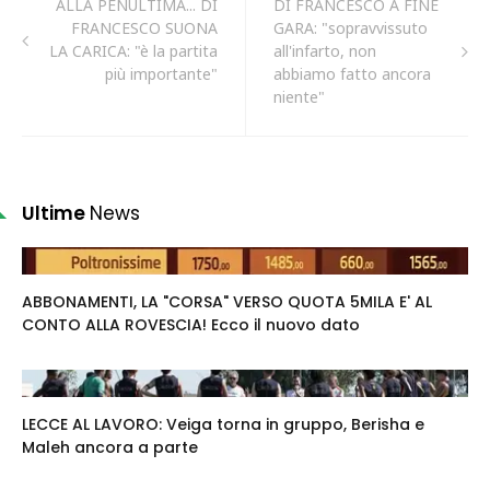
ALLA PENULTIMA... DI
DI FRANCESCO A FINE
FRANCESCO SUONA
GARA: "sopravvissuto
LA CARICA: "è la partita
all'infarto, non
più importante"
abbiamo fatto ancora
niente"
Ultime
News
ABBONAMENTI, LA "CORSA" VERSO QUOTA 5MILA E' AL
CONTO ALLA ROVESCIA! Ecco il nuovo dato
LECCE AL LAVORO: Veiga torna in gruppo, Berisha e
Maleh ancora a parte