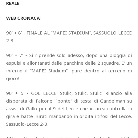
REALE
.
WEB CRONACA
:
90' + 8' - FINALE AL “MAPEI STADIUM”, SASSUOLO-LECCE
2-3.
90' + 7' - Si riprende solo adesso, dopo una pioggia di
espulsi e allontanati dalle panchine delle 2 squadre. E' un
inferno il “MAPEI Stadium”, pure dentro al terreno di
gioco!
90' + 5' - GOL LECCE! Stulic, Stulic, Stulic! Rilancio alla
disperata di Falcone, “ponte” di testa di Gandelman su
assist di Gallo per il 9 del Lecce che in area controlla si
gira e batte Turati mandando in orbita i tifosi del Lecce.
Sassuolo-Lecce 2-3.