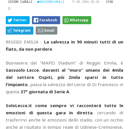
COSIMO CARULLI
@COSIMOCARULLI
17.05.2026 20:28
2748
2
Twitter
Facebook
Whatsapp
Telegram
Email
REGGIO EMILIA -
La salvezza in 90 minuti tutti di un
fiato, da non perdere
.
Buonasera dal “MAPEI Stadium” di Reggio Emilia, è
Sassuolo
-
Lecce
,
davanti al “muro” umano dei 4mila
del settore Ospiti, più 2mila sparsi in tutto
l'impianto
, passa la salvezza del Lecce di Di Francesco in
questa
37° giornata di Serie A
.
SoloLecce.it come sempre vi racconterà tutte le
emozioni di questa gara in diretta
, cercando di
trasferirvi anche le emozioni dello stadio, con un occhio
anche al risultato in tempo reale di Udinese-Cremonese,