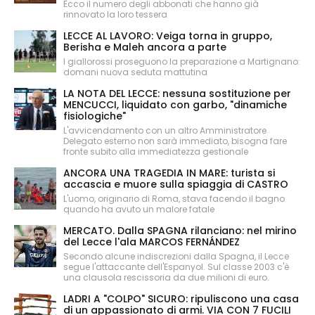
Ecco il numero degli abbonati che hanno già
rinnovato la loro tessera
LECCE AL LAVORO: Veiga torna in gruppo,
Berisha e Maleh ancora a parte
I giallorossi proseguono la preparazione a Martignano:
domani nuova seduta mattutina
LA NOTA DEL LECCE: nessuna sostituzione per
MENCUCCI, liquidato con garbo, "dinamiche
fisiologiche"
L'avvicendamento con un altro Amministratore
Delegato esterno non sarà immediato, bisogna fare
fronte subito alla immediatezza gestionale
ANCORA UNA TRAGEDIA IN MARE: turista si
accascia e muore sulla spiaggia di CASTRO
L'uomo, originario di Roma, stava facendo il bagno
quando ha avuto un malore fatale
MERCATO. Dalla SPAGNA rilanciano: nel mirino
del Lecce l'ala MARCOS FERNÁNDEZ
Secondo alcune indiscrezioni dalla Spagna, il Lecce
segue l'attaccante dell'Espanyol. Sul classe 2003 c'è
una clausola rescissoria da due milioni di euro.
LADRI A "COLPO" SICURO: ripuliscono una casa
di un appassionato di armi. VIA CON 7 FUCILI