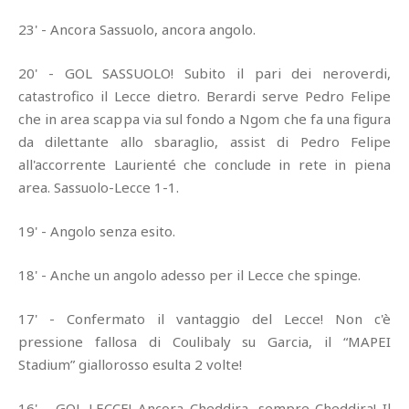
23' - Ancora Sassuolo, ancora angolo.
20' - GOL SASSUOLO! Subito il pari dei neroverdi,
catastrofico il Lecce dietro. Berardi serve Pedro Felipe
che in area scappa via sul fondo a Ngom che fa una figura
da dilettante allo sbaraglio, assist di Pedro Felipe
all'accorrente Laurienté che conclude in rete in piena
area. Sassuolo-Lecce 1-1.
19' - Angolo senza esito.
18' - Anche un angolo adesso per il Lecce che spinge.
17' - Confermato il vantaggio del Lecce! Non c'è
pressione fallosa di Coulibaly su Garcia, il “MAPEI
Stadium” giallorosso esulta 2 volte!
16' - GOL LECCE! Ancora Cheddira, sempre Cheddira! Il