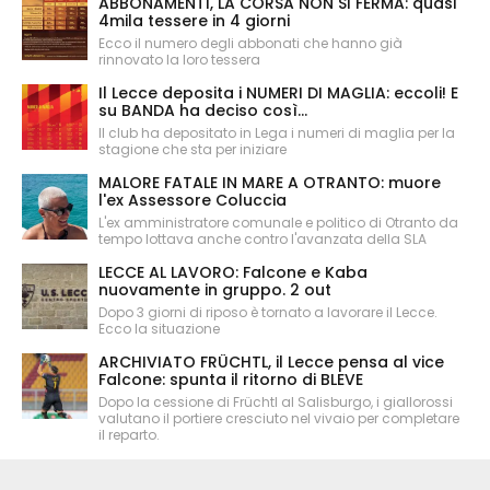
ABBONAMENTI, LA CORSA NON SI FERMA: quasi
4mila tessere in 4 giorni
Ecco il numero degli abbonati che hanno già
rinnovato la loro tessera
Il Lecce deposita i NUMERI DI MAGLIA: eccoli! E
su BANDA ha deciso così...
Il club ha depositato in Lega i numeri di maglia per la
stagione che sta per iniziare
MALORE FATALE IN MARE A OTRANTO: muore
l'ex Assessore Coluccia
L'ex amministratore comunale e politico di Otranto da
tempo lottava anche contro l'avanzata della SLA
LECCE AL LAVORO: Falcone e Kaba
nuovamente in gruppo. 2 out
Dopo 3 giorni di riposo è tornato a lavorare il Lecce.
Ecco la situazione
ARCHIVIATO FRÜCHTL, il Lecce pensa al vice
Falcone: spunta il ritorno di BLEVE
Dopo la cessione di Früchtl al Salisburgo, i giallorossi
valutano il portiere cresciuto nel vivaio per completare
il reparto.