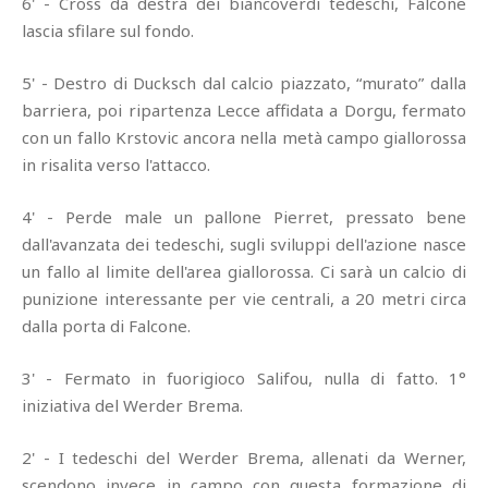
6' - Cross da destra dei biancoverdi tedeschi, Falcone
lascia sfilare sul fondo.
5' - Destro di Ducksch dal calcio piazzato, “murato” dalla
barriera, poi ripartenza Lecce affidata a Dorgu, fermato
con un fallo Krstovic ancora nella metà campo giallorossa
in risalita verso l'attacco.
4' - Perde male un pallone Pierret, pressato bene
dall'avanzata dei tedeschi, sugli sviluppi dell'azione nasce
un fallo al limite dell'area giallorossa. Ci sarà un calcio di
punizione interessante per vie centrali, a 20 metri circa
dalla porta di Falcone.
3' - Fermato in fuorigioco Salifou, nulla di fatto. 1°
iniziativa del Werder Brema.
2' - I tedeschi del Werder Brema, allenati da Werner,
scendono invece in campo con questa formazione di