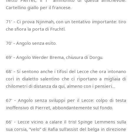
netto Pierret, il 1° ammonito di questa amichevole.
Cartellino giallo per il francese.
71' - Ci prova Njinmah, con un tentativo importante: tiro
che sfiora la porta di Fruchtl.
70' - Angolo senza esito.
69' - Angolo Werder Brema, chiusura di Dorgu.
68' - Si sentono anche i tifosi del Lecce che ora intonano
cori in dialetto salentino che ci riportano a migliaia di
chilometri di distanza da qui, almeno con i pensieri…
67' - Angolo senza sviluppi per il Lecce: colpo di testa
inoffensivo di Pierret, abbondantemente sul fondo.
66' - Lecce vicino a calare il tris! Spinge Lemmens sulla
sua corsia, “velo” di Rafia sull'assist del belga in direzione