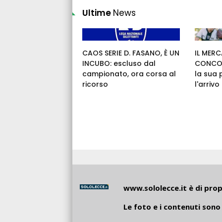
Ultime
News
CAOS SERIE D. FASANO, È UN
IL MERC
INCUBO: escluso dal
CONCOR
campionato, ora corsa al
la sua 
ricorso
l'arrivo
www.sololecce.it
è di propr
Le foto e i contenuti sono 