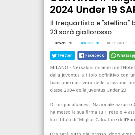
2024 Under 19 S
Il trequartista e "stellin
23 sarà giallorosso
GIOVANNI MELE
@JOEMFZB
30.08.2024 13:01
Twitter
Facebook
Whatsap
MILANO - Nei saloni milanesi dell'Hotel 
dalla Juventus a titolo definitivo con 
bianconeri arriverà nelle prossime ore 
classe 2004 della Juventus Under 23.
Di origini albanesi, Nazionale azzurro
ha messo la sua firma su 1 rete e 4 assis
lui il titolo di “Miglior Calciatore dell'
Ora sarà tutto giallorosso, dopo aver 