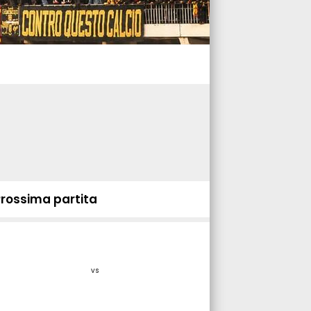
Prossima partita
vs