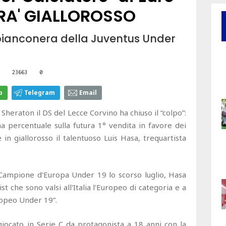
ARA' GIALLOROSSO
a" bianconera della Juventus Under
23663
0
p
Telegram
Email
Sheraton il DS del Lecce Corvino ha chiuso il “colpo”:
una percentuale sulla futura 1° vendita in favore dei
in giallorosso il talentuoso Luis Hasa, trequartista
 Campione d'Europa Under 19 lo scorso luglio, Hasa
t che sono valsi all'Italia l'Europeo di categoria e a
Europeo Under 19”.
giocato in Serie C da protagonista a 18 anni con la