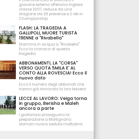
giovane esterno offensivo inglese
classe 2007, reduce da una
stagione da 26 presenze e 2 reti in
Championship.
FLASH: LA TRAGEDIA A
GALLIPOLI, MUORE TURISTA
19ENNE a "Rivabella"
Dramma in acqua a "Rivabella".
Ecco la cronaca di questa
tragedia
ABBONAMENTI, LA "CORSA"
VERSO QUOTA 5MILA E' AL
CONTO ALLA ROVESCIA! Ecco il
nuovo dato
Ecco il numero degli abbonati che
hanno già rinnovato la loro tessera
LECCE AL LAVORO: Veiga torna
in gruppo, Berisha e Maleh
ancora a parte
I giallorossi proseguono la
preparazione a Martignano:
domani nuova seduta mattutina