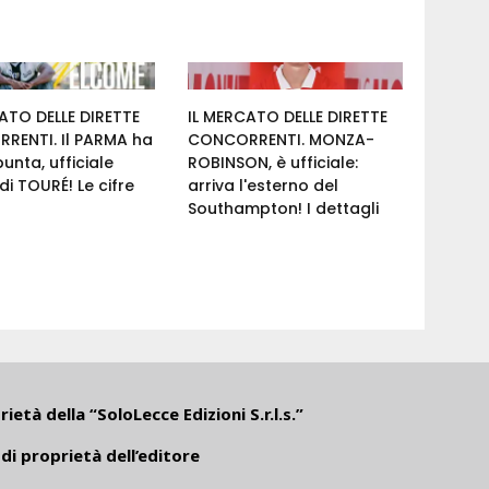
ATO DELLE DIRETTE
IL MERCATO DELLE DIRETTE
RENTI. Il PARMA ha
CONCORRENTI. MONZA-
punta, ufficiale
ROBINSON, è ufficiale:
 di TOURÉ! Le cifre
arriva l'esterno del
Southampton! I dettagli
ietà della “SoloLecce Edizioni S.r.l.s.”
di proprietà dell’editore