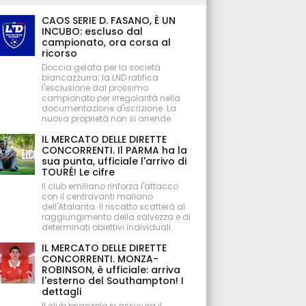
CAOS SERIE D. FASANO, È UN
INCUBO: escluso dal
campionato, ora corsa al
ricorso
Doccia gelata per la società
biancazzurra: la LND ratifica
l'esclusione dal prossimo
campionato per irregolarità nella
documentazione d'iscrizione. La
nuova proprietà non si arrende.
IL MERCATO DELLE DIRETTE
CONCORRENTI. Il PARMA ha la
sua punta, ufficiale l'arrivo di
TOURÉ! Le cifre
Il club emiliano rinforza l'attacco
con il centravanti maliano
dell'Atalanta. Il riscatto scatterà al
raggiungimento della salvezza e di
determinati obiettivi individuali.
IL MERCATO DELLE DIRETTE
CONCORRENTI. MONZA-
ROBINSON, è ufficiale: arriva
l'esterno del Southampton! I
dettagli
Il club brianzolo si assicura il