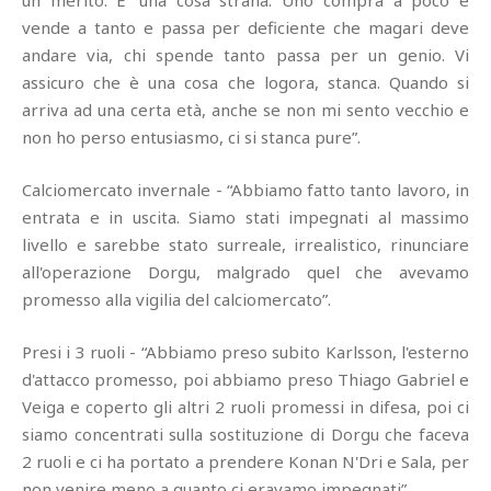
un merito. E' una cosa strana. Uno compra a poco e
vende a tanto e passa per deficiente che magari deve
andare via, chi spende tanto passa per un genio. Vi
assicuro che è una cosa che logora, stanca. Quando si
arriva ad una certa età, anche se non mi sento vecchio e
non ho perso entusiasmo, ci si stanca pure”.
Calciomercato invernale - “Abbiamo fatto tanto lavoro, in
entrata e in uscita. Siamo stati impegnati al massimo
livello e sarebbe stato surreale, irrealistico, rinunciare
all'operazione Dorgu, malgrado quel che avevamo
promesso alla vigilia del calciomercato”.
Presi i 3 ruoli - “Abbiamo preso subito Karlsson, l'esterno
d'attacco promesso, poi abbiamo preso Thiago Gabriel e
Veiga e coperto gli altri 2 ruoli promessi in difesa, poi ci
siamo concentrati sulla sostituzione di Dorgu che faceva
2 ruoli e ci ha portato a prendere Konan N'Dri e Sala, per
non venire meno a quanto ci eravamo impegnati”.