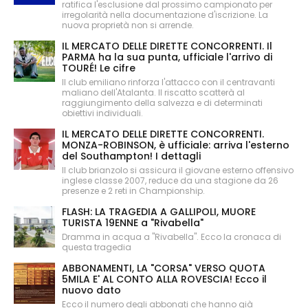
ratifica l'esclusione dal prossimo campionato per
irregolarità nella documentazione d'iscrizione. La
nuova proprietà non si arrende.
IL MERCATO DELLE DIRETTE CONCORRENTI. Il
PARMA ha la sua punta, ufficiale l'arrivo di
TOURÉ! Le cifre
Il club emiliano rinforza l'attacco con il centravanti
maliano dell'Atalanta. Il riscatto scatterà al
raggiungimento della salvezza e di determinati
obiettivi individuali.
IL MERCATO DELLE DIRETTE CONCORRENTI.
MONZA-ROBINSON, è ufficiale: arriva l'esterno
del Southampton! I dettagli
Il club brianzolo si assicura il giovane esterno offensivo
inglese classe 2007, reduce da una stagione da 26
presenze e 2 reti in Championship.
FLASH: LA TRAGEDIA A GALLIPOLI, MUORE
TURISTA 19ENNE a "Rivabella"
Dramma in acqua a "Rivabella". Ecco la cronaca di
questa tragedia
ABBONAMENTI, LA "CORSA" VERSO QUOTA
5MILA E' AL CONTO ALLA ROVESCIA! Ecco il
nuovo dato
Ecco il numero degli abbonati che hanno già