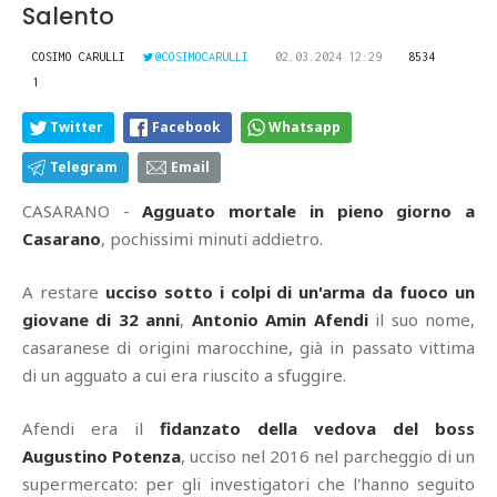
Salento
COSIMO CARULLI
@COSIMOCARULLI
02.03.2024 12:29
8534
1
Twitter
Facebook
Whatsapp
Telegram
Email
CASARANO -
Agguato mortale in pieno giorno a
Casarano
, pochissimi minuti addietro.
A restare
ucciso sotto i colpi di un'arma da fuoco un
giovane di 32 anni
,
Antonio Amin Afendi
il suo nome,
casaranese di origini marocchine, già in passato vittima
di un agguato a cui era riuscito a sfuggire.
Afendi era il
fidanzato della vedova del boss
Augustino Potenza
, ucciso nel 2016 nel parcheggio di un
supermercato: per gli investigatori che l'hanno seguito