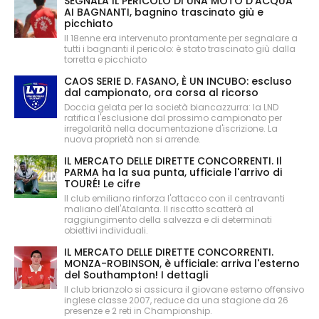
SEGNALA IL PERICOLO DI UNA MOTO D'ACQUA
AI BAGNANTI, bagnino trascinato giù e
picchiato
Il 18enne era intervenuto prontamente per segnalare a
tutti i bagnanti il pericolo: è stato trascinato giù dalla
torretta e picchiato
CAOS SERIE D. FASANO, È UN INCUBO: escluso
dal campionato, ora corsa al ricorso
Doccia gelata per la società biancazzurra: la LND
ratifica l'esclusione dal prossimo campionato per
irregolarità nella documentazione d'iscrizione. La
nuova proprietà non si arrende.
IL MERCATO DELLE DIRETTE CONCORRENTI. Il
PARMA ha la sua punta, ufficiale l'arrivo di
TOURÉ! Le cifre
Il club emiliano rinforza l'attacco con il centravanti
maliano dell'Atalanta. Il riscatto scatterà al
raggiungimento della salvezza e di determinati
obiettivi individuali.
IL MERCATO DELLE DIRETTE CONCORRENTI.
MONZA-ROBINSON, è ufficiale: arriva l'esterno
del Southampton! I dettagli
Il club brianzolo si assicura il giovane esterno offensivo
inglese classe 2007, reduce da una stagione da 26
presenze e 2 reti in Championship.